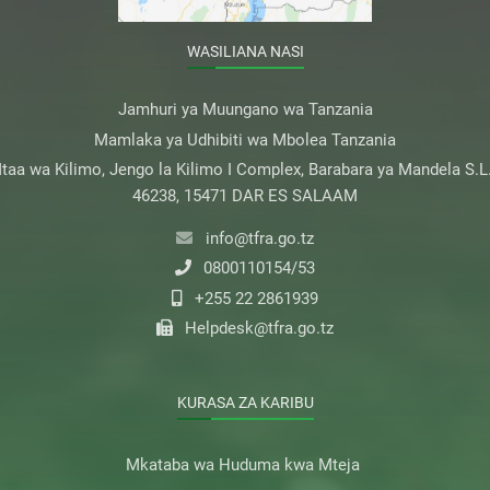
WASILIANA NASI
Jamhuri ya Muungano wa Tanzania
Mamlaka ya Udhibiti wa Mbolea Tanzania
taa wa Kilimo, Jengo la Kilimo I Complex, Barabara ya Mandela S.L
46238, 15471 DAR ES SALAAM
info@tfra.go.tz
0800110154/53
+255 22 2861939
Helpdesk@tfra.go.tz
KURASA ZA KARIBU
Mkataba wa Huduma kwa Mteja