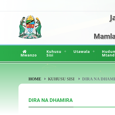
J
Mamlak
Kuhusu
Utawala
Hudu
Mwanzo
Sisi
Mtand
HOME
KUHUSU SISI
DIRA NA DHAM
DIRA NA DHAMIRA