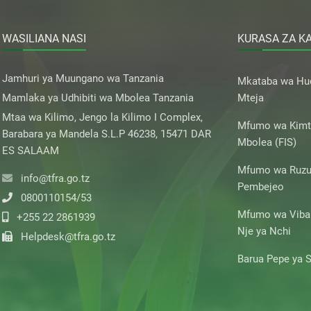
WASILIANA NASI
KURASA ZA K
Jamhuri ya Muungano wa Tanzania
Mkataba wa H
Mamlaka ya Udhibiti wa Mbolea Tanzania
Mteja
Mtaa wa Kilimo, Jengo la Kilimo I Complex,
Mfumo wa Kimt
Barabara ya Mandela S.L.P 46238, 15471 DAR
Mbolea (FIS)
ES SALAAM
Mfumo wa Ruzu
info@tfra.go.tz
Pembejeo
0800110154/53
Mfumo wa Vibali
+255 22 2861939
Nje ya Nchi
Helpdesk@tfra.go.tz
Barua Pepe ya S