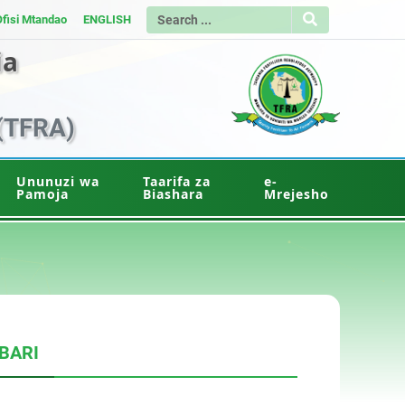
Ofisi Mtandao
ENGLISH
ia
(TFRA)
Ununuzi wa
Taarifa za
e-
Pamoja
Biashara
Mrejesho
BARI