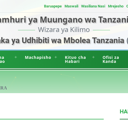
Baruapepe
Maswali
Wasiliana Nasi
Mrejesho
amhuri ya Muungano wa Tanzan
Wizara ya Kilimo
a ya Udhibiti wa Mbolea Tanzania
ma
Machapisho
Kituo cha
Ofisi za
ao
Habari
Kanda
IRA
HA