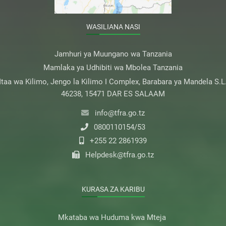
WASILIANA NASI
Jamhuri ya Muungano wa Tanzania
Mamlaka ya Udhibiti wa Mbolea Tanzania
taa wa Kilimo, Jengo la Kilimo I Complex, Barabara ya Mandela S.L
46238, 15471 DAR ES SALAAM
info@tfra.go.tz
0800110154/53
+255 22 2861939
Helpdesk@tfra.go.tz
KURASA ZA KARIBU
Mkataba wa Huduma kwa Mteja