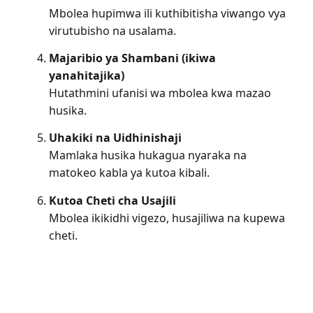
Mbolea hupimwa ili kuthibitisha viwango vya
virutubisho na usalama.
Majaribio ya Shambani (ikiwa
yanahitajika)
Hutathmini ufanisi wa mbolea kwa mazao
husika.
Uhakiki na Uidhinishaji
Mamlaka husika hukagua nyaraka na
matokeo kabla ya kutoa kibali.
Kutoa Cheti cha Usajili
Mbolea ikikidhi vigezo, husajiliwa na kupewa
cheti.