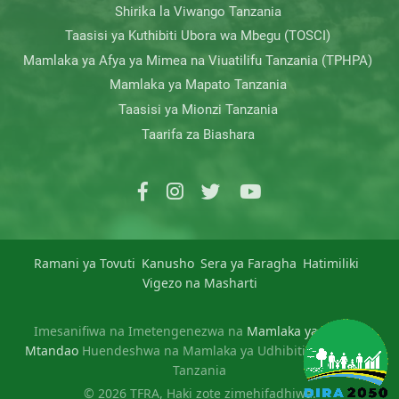
Shirika la Viwango Tanzania
Taasisi ya Kuthibiti Ubora wa Mbegu (TOSCI)
Mamlaka ya Afya ya Mimea na Viuatilifu Tanzania (TPHPA)
Mamlaka ya Mapato Tanzania
Taasisi ya Mionzi Tanzania
Taarifa za Biashara
Ramani ya Tovuti
Kanusho
Sera ya Faragha
Hatimiliki
Vigezo na Masharti
Imesanifiwa na Imetengenezwa na
Mamlaka ya Serikali
Mtandao
Huendeshwa na Mamlaka ya Udhibiti wa Mbolea
Tanzania
© 2026 TFRA, Haki zote zimehifadhiwa.