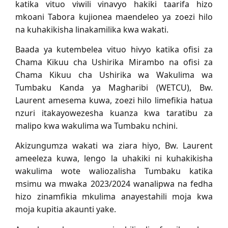
katika vituo viwili vinavyo hakiki taarifa hizo
mkoani Tabora kujionea maendeleo ya zoezi hilo
na kuhakikisha linakamilika kwa wakati.
Baada ya kutembelea vituo hivyo katika ofisi za
Chama Kikuu cha Ushirika Mirambo na ofisi za
Chama Kikuu cha Ushirika wa Wakulima wa
Tumbaku Kanda ya Magharibi (WETCU), Bw.
Laurent amesema kuwa, zoezi hilo limefikia hatua
nzuri itakayowezesha kuanza kwa taratibu za
malipo kwa wakulima wa Tumbaku nchini.
Akizungumza wakati wa ziara hiyo, Bw. Laurent
ameeleza kuwa, lengo la uhakiki ni kuhakikisha
wakulima wote waliozalisha Tumbaku katika
msimu wa mwaka 2023/2024 wanalipwa na fedha
hizo zinamfikia mkulima anayestahili moja kwa
moja kupitia akaunti yake.