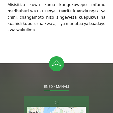
Alisisitiza kuwa kama kungekuwepo mfumo
madhubuti wa ukusanyaji taarifa kuanzia ngazi ya
chini, changamoto hizo zingeweza kuepukwa na
kuahidi kuboresha kwa ajili ya manufaa ya baadaye
kwa wakulima
ENEO / MAHALI