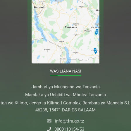
WASILIANA NASI
Jamhuri ya Muungano wa Tanzania
Mamlaka ya Udhibiti wa Mbolea Tanzania
taa wa Kilimo, Jengo la Kilimo I Complex, Barabara ya Mandela S.L
46238, 15471 DAR ES SALAAM
info@tfra.go.tz
0800110154/53