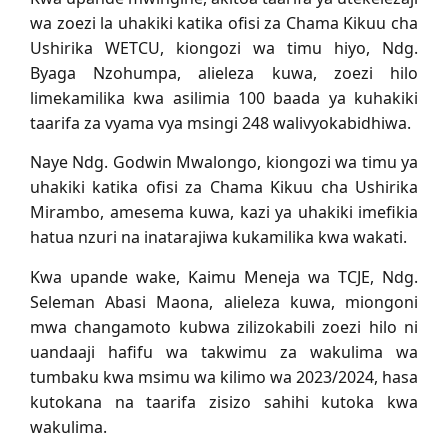
wa zoezi la uhakiki katika ofisi za Chama Kikuu cha
Ushirika WETCU, kiongozi wa timu hiyo, Ndg.
Byaga Nzohumpa, alieleza kuwa, zoezi hilo
limekamilika kwa asilimia 100 baada ya kuhakiki
taarifa za vyama vya msingi 248 walivyokabidhiwa.
Naye Ndg. Godwin Mwalongo, kiongozi wa timu ya
uhakiki katika ofisi za Chama Kikuu cha Ushirika
Mirambo, amesema kuwa, kazi ya uhakiki imefikia
hatua nzuri na inatarajiwa kukamilika kwa wakati.
Kwa upande wake, Kaimu Meneja wa TCJE, Ndg.
Seleman Abasi Maona, alieleza kuwa, miongoni
mwa changamoto kubwa zilizokabili zoezi hilo ni
uandaaji hafifu wa takwimu za wakulima wa
tumbaku kwa msimu wa kilimo wa 2023/2024, hasa
kutokana na taarifa zisizo sahihi kutoka kwa
wakulima.