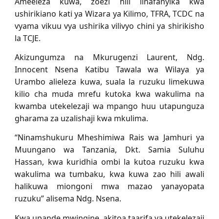
Ameeleza kuwa, zoezi hili linafanyika kwa
ushirikiano kati ya Wizara ya Kilimo, TFRA, TCDC na
vyama vikuu vya ushirika vilivyo chini ya shirikisho
la TCJE.
Akizungumza na Mkurugenzi Laurent, Ndg.
Innocent Nsena Katibu Tawala wa Wilaya ya
Urambo alieleza kuwa, suala la ruzuku limekuwa
kilio cha muda mrefu kutoka kwa wakulima na
kwamba utekelezaji wa mpango huu utapunguza
gharama za uzalishaji kwa mkulima.
“Ninamshukuru Mheshimiwa Rais wa Jamhuri ya
Muungano wa Tanzania, Dkt. Samia Suluhu
Hassan, kwa kuridhia ombi la kutoa ruzuku kwa
wakulima wa tumbaku, kwa kuwa zao hili awali
halikuwa miongoni mwa mazao yanayopata
ruzuku” alisema Ndg. Nsena.
Kwa upande mwingine, akitoa taarifa ya utekelezaji