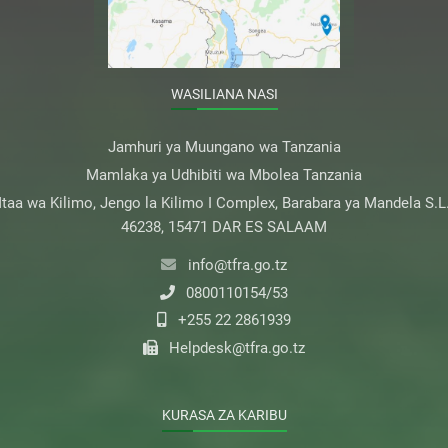
WASILIANA NASI
Jamhuri ya Muungano wa Tanzania
Mamlaka ya Udhibiti wa Mbolea Tanzania
taa wa Kilimo, Jengo la Kilimo I Complex, Barabara ya Mandela S.L
46238, 15471 DAR ES SALAAM
info@tfra.go.tz
0800110154/53
+255 22 2861939
Helpdesk@tfra.go.tz
KURASA ZA KARIBU