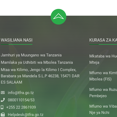
WASILIANA NASI
KURASA ZA K
Jamhuri ya Muungano wa Tanzania
Mkataba wa H
Mamlaka ya Udhibiti wa Mbolea Tanzania
Mteja
Mtaa wa Kilimo, Jengo la Kilimo I Complex,
Mfumo wa Kimt
Barabara ya Mandela S.L.P 46238, 15471 DAR
Mbolea (FIS)
ES SALAAM
Mfumo wa Ruzu
info@tfra.go.tz
Pembejeo
0800110154/53
Mfumo wa Vibali
+255 22 2861939
Nje ya Nchi
Helpdesk@tfra.go.tz