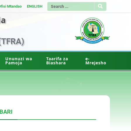
Ofisi Mtandao
ENGLISH
ia
(TFRA)
Ununuzi wa
Taarifa za
e-
Pamoja
Biashara
Mrejesho
BARI