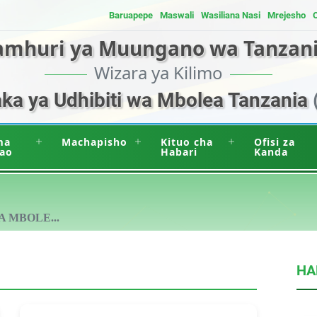
Baruapepe
Maswali
Wasiliana Nasi
Mrejesho
amhuri ya Muungano wa Tanzan
Wizara ya Kilimo
a ya Udhibiti wa Mbolea Tanzania
ma
Machapisho
Kituo cha
Ofisi za
ao
Habari
Kanda
A MBOLE...
HA