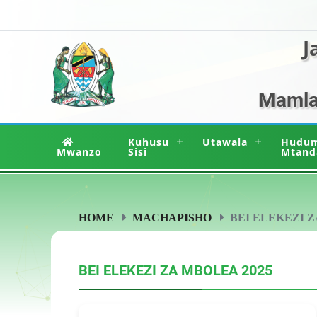
J
Mamlak
Kuhusu
Utawala
Hudu
Mwanzo
Sisi
Mtand
HOME
MACHAPISHO
BEI ELEKEZI Z
BEI ELEKEZI ZA MBOLEA 2025