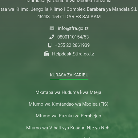
Mamlaka ya Udhibiti wa Mbolea Tanzania
taa wa Kilimo, Jengo la Kilimo I Complex, Barabara ya Mandela S.L
46238, 15471 DAR ES SALAAM
info@tfra.go.tz
0800110154/53
+255 22 2861939
Helpdesk@tfra.go.tz
KURASA ZA KARIBU
Mkataba wa Huduma kwa Mteja
Mfumo wa Kimtandao wa Mbolea (FIS)
Mfumo wa Ruzuku za Pembejeo
Mfumo wa Vibali vya Kusafiri Nje ya Nchi